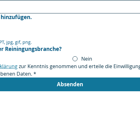
hinzufügen.
, jpg, gif, png.
er Reiningungsbranche?
Nein
klärung
 zur Kenntnis genommen und erteile die Einwilligun
ebenen Daten.
*
Absenden